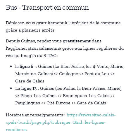
Bus - Transport en commun
Déplacez-vous gratuitement à l'intérieur de la commune
grâce à plusieurs arrêts
Depuis Guînes, rendez vous
gratuitement
dans
l'agglomération calaisienne grâce aux lignes régulières du
réseau Imag'in du SITAC :
la
ligne 6
: Guînes (La Bien-Assise, les 4-Vents, Mairie,
Marais-de-Guînes) <> Coulogne <> Pont du Leu <>
Gare de Calais
La
ligne 13
: Guînes (les Poilus, la Bien-Assise, Mairie)
<> Pihen-Les-Guînes <> Bonningues-Les-Calais <>
Peuplingues <> Cité Europe <> Gare de Calais
Horaires et renseignements :
https://www.sitac-calais-
opale-bus.fr/page.php?rubrique=1&id=les-lignes-
regulieres