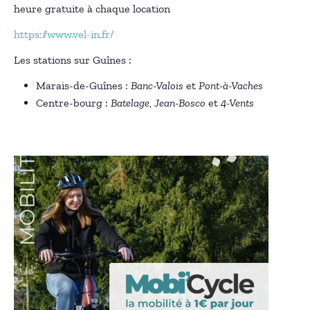
heure gratuite à chaque location
https://www.vel-in.fr/
Les stations sur Guînes :
Marais-de-Guînes :
Banc-Valois
et
Pont-à-Vaches
Centre-bourg :
Batelage
,
Jean-Bosco
et
4-Vents